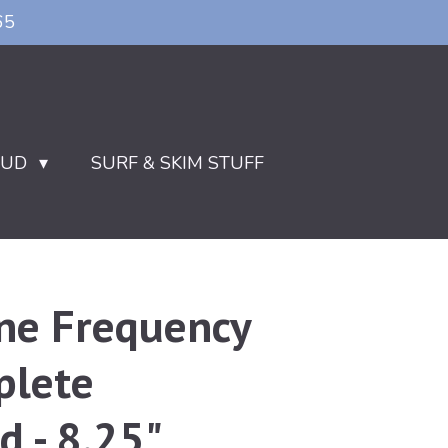
65
OUD
SURF & SKIM STUFF
ne Frequency
lete
d - 8.25"