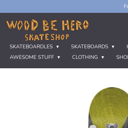
F
Ga
direct
naar
de
hoofdinhoud
SKATEBOARDLES
SKATEBOARDS
AWESOME STUFF
CLOTHING
SHO