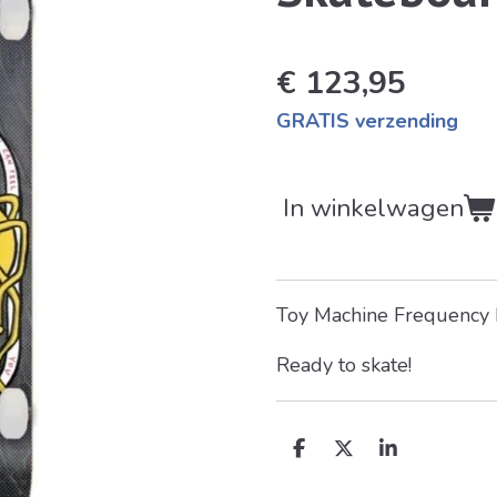
€ 123,95
GRATIS verzending
In winkelwagen
Toy Machine Frequency
Ready to skate!
D
D
S
e
e
h
l
e
a