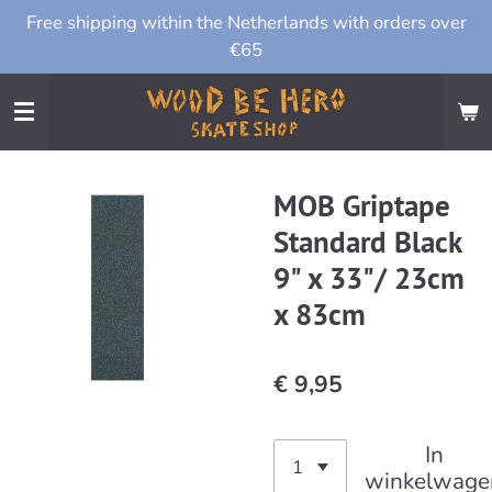
Free shipping within the Netherlands with orders over
Ga
€65
direct
naar
de
hoofdinhoud
MOB Griptape
Standard Black
9" x 33"/ 23cm
x 83cm
€ 9,95
In
winkelwage