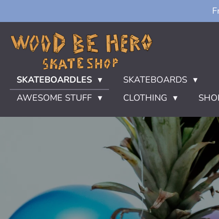
F
Ga
direct
naar
de
hoofdinhoud
SKATEBOARDLES
SKATEBOARDS
AWESOME STUFF
CLOTHING
SHO