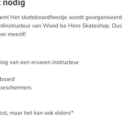
t nodig
bleem! Het skateboardfeestje wordt georganiseerd
rdinstructeur van Wood be Hero Skateshop. Dus
er meezit!
ng van een ervaren instructeur
eboard
gbeschermers
st, maar het kan ook elders*