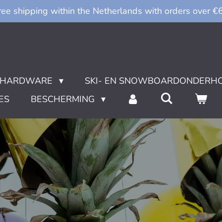
ree shipping within the Netherlands with orders over €
HARDWARE
SKI- EN SNOWBOARDONDERH
ES
BESCHERMING