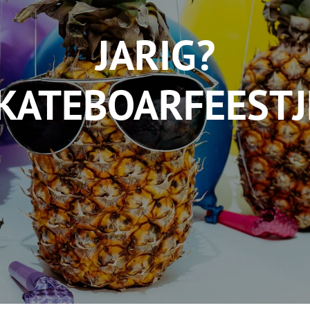
JARIG?
KATEBOARFEESTJ