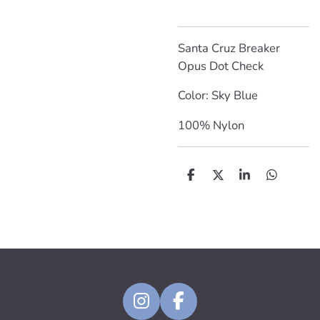
Santa Cruz Breaker
Opus Dot Check
Color: Sky Blue
100% Nylon
D
D
S
D
e
e
h
e
l
e
a
l
e
l
r
e
n
e
n
I
F