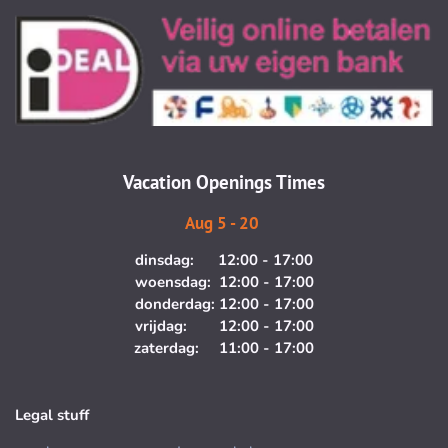
n
a
s
c
t
e
a
b
g
o
r
o
a
k
m
Vacation Openings Times
Aug 5 - 20
dinsdag: 12:00 - 17:00
woensdag: 12:00 - 17:00
donderdag: 12:00 - 17:00
vrijdag: 12:00 - 17:00
zaterdag: 11:00 - 17:00
Legal stuff