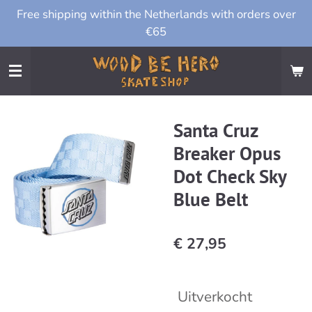
Free shipping within the Netherlands with orders over
Ga
€65
direct
naar
de
hoofdinhoud
Santa Cruz
Breaker Opus
Dot Check Sky
Blue Belt
€ 27,95
Uitverkocht