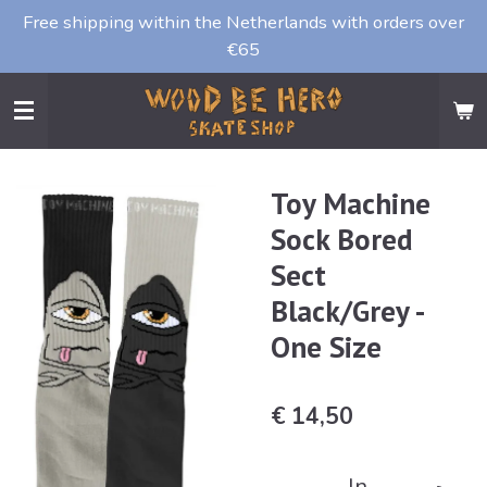
Free shipping within the Netherlands with orders over
Ga
€65
direct
naar
de
hoofdinhoud
Toy Machine
Sock Bored
Sect
Black/Grey -
One Size
€ 14,50
In