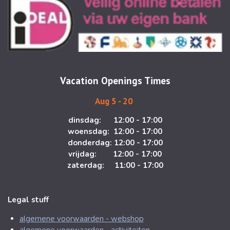
s
c
t
e
a
b
g
o
r
o
a
k
m
Vacation Openings Times
Aug 5 - 20
dinsdag: 12:00 - 17:00
woensdag: 12:00 - 17:00
donderdag: 12:00 - 17:00
vrijdag: 12:00 - 17:00
zaterdag: 11:00 - 17:00
Legal stuff
algemene voorwaarden - webshop