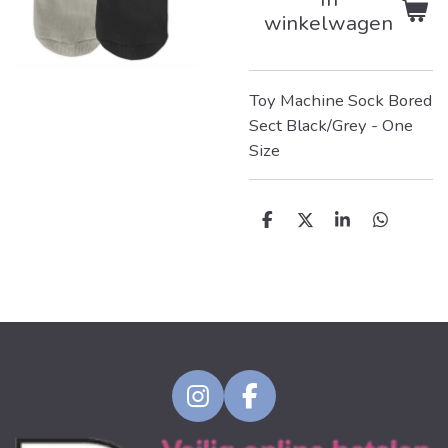
winkelwagen
Toy Machine Sock Bored
Sect Black/Grey - One
Size
D
D
S
D
e
e
h
e
l
e
a
l
e
l
r
e
n
e
n
I
F
n
a