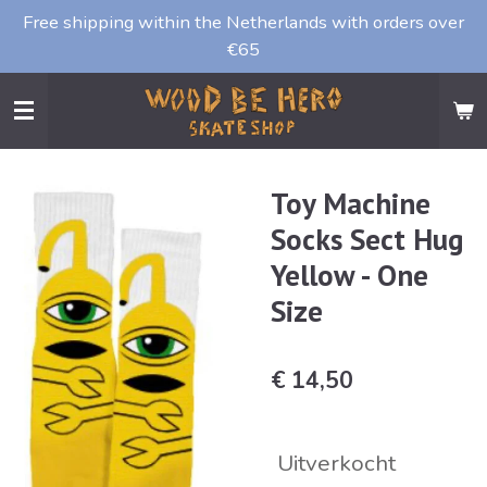
Free shipping within the Netherlands with orders over
Ga
€65
direct
naar
de
hoofdinhoud
Toy Machine
Socks Sect Hug
Yellow - One
Size
€ 14,50
Uitverkocht