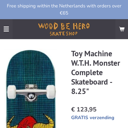
Free shipping within the Netherlands with orders over
Ga
€65
direct
naar
de
hoofdinhoud
Toy Machine
W.T.H. Monster
Complete
Skateboard -
8.25"
€ 123,95
GRATIS verzending