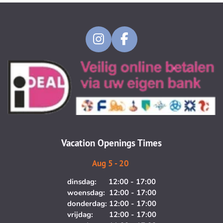
I
F
n
a
s
c
t
e
a
b
g
o
r
o
a
k
m
Vacation Openings Times
Aug 5 - 20
dinsdag: 12:00 - 17:00
woensdag: 12:00 - 17:00
donderdag: 12:00 - 17:00
vrijdag: 12:00 - 17:00