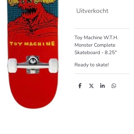
Uitverkocht
Toy Machine W.T.H.
Monster Complete
Skateboard - 8.25"
Ready to skate!
D
D
S
D
e
e
h
e
l
e
a
l
e
l
r
e
n
e
n