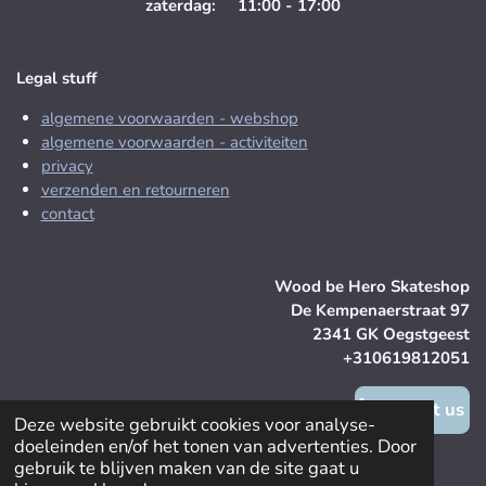
zaterdag: 11:00 - 17:00
Legal stuff
algemene voorwaarden - webshop
algemene voorwaarden - activiteiten
privacy
verzenden en retourneren
contact
Wood be Hero Skateshop
De Kempenaerstraat 97
2341 GK Oegstgeest
+310619812051
contact us
Deze website gebruikt cookies voor analyse-
doeleinden en/of het tonen van advertenties. Door
© 2025 Wood be Hero Skateshop
gebruik te blijven maken van de site gaat u