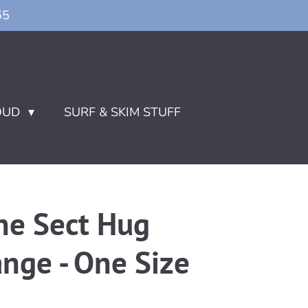
65
OUD
SURF & SKIM STUFF
ne Sect Hug
ange - One Size