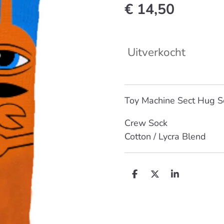
€ 14,50
Uitverkocht
Toy Machine Sect Hug So
Crew Sock
Cotton / Lycra Blend
D
D
S
e
e
h
l
e
a
e
l
r
n
e