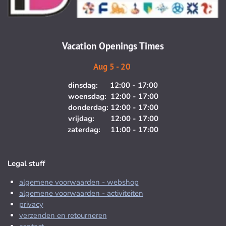
g
o
r
o
a
k
m
Vacation Openings Times
Aug 5 - 20
dinsdag: 12:00 - 17:00
woensdag: 12:00 - 17:00
donderdag: 12:00 - 17:00
vrijdag: 12:00 - 17:00
zaterdag: 11:00 - 17:00
Legal stuff
algemene voorwaarden - webshop
algemene voorwaarden - activiteiten
privacy
verzenden en retourneren