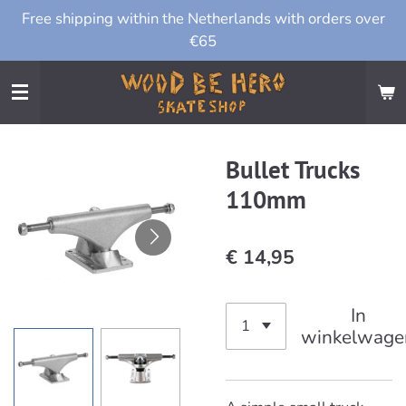
Free shipping within the Netherlands with orders over
Ga
€65
direct
naar
de
hoofdinhoud
Bullet Trucks
110mm
€ 14,95
In
winkelwage