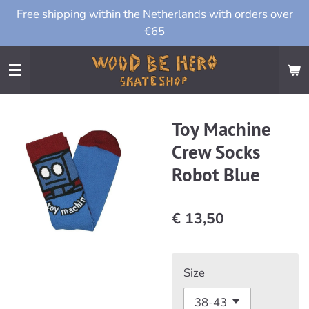
Free shipping within the Netherlands with orders over
Ga
€65
direct
naar
de
hoofdinhoud
Toy Machine
Crew Socks
Robot Blue
€ 13,50
Size