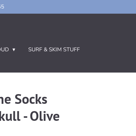
65
OUD
SURF & SKIM STUFF
ne Socks
ull - Olive