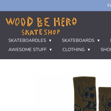
F
Ga
direct
naar
de
hoofdinhoud
SKATEBOARDLES
SKATEBOARDS
AWESOME STUFF
CLOTHING
SHO