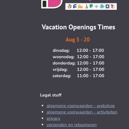
t
e
a
b
g
o
Vacation Openings Times
r
o
a
k
Aug 5 - 20
m
dinsdag: 12:00 - 17:00
woensdag: 12:00 - 17:00
donderdag: 12:00 - 17:00
vrijdag: 12:00 - 17:00
zaterdag: 11:00 - 17:00
Legal stuff
algemene voorwaarden - webshop
algemene voorwaarden - activiteiten
privacy
verzenden en retourneren