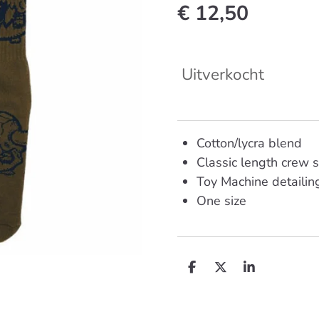
€ 12,50
Uitverkocht
Cotton/lycra blend
Classic length crew 
Toy Machine detailin
One size
D
D
S
e
e
h
l
e
a
e
l
r