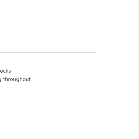
socks
g throughout