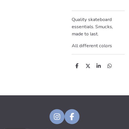
Quality skateboard
essentials. Smucks,
made to last.
All different colors
D
D
S
D
e
e
h
e
l
e
a
l
e
l
r
e
n
e
n
I
F
n
a