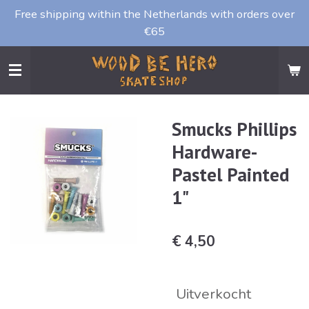
Free shipping within the Netherlands with orders over
Ga
€65
direct
naar
de
hoofdinhoud
Smucks Phillips
Hardware-
Pastel Painted
1"
€ 4,50
Uitverkocht