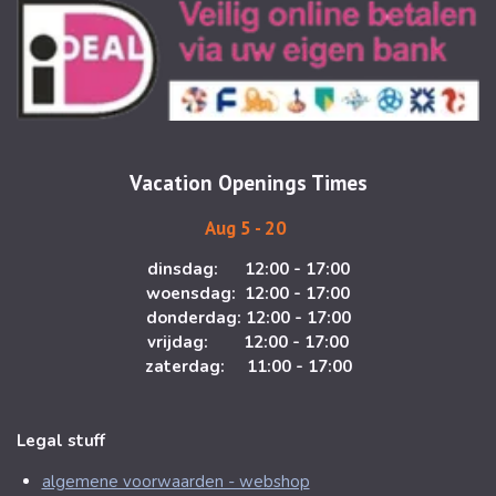
s
c
t
e
a
b
g
o
r
o
a
k
m
Vacation Openings Times
Aug 5 - 20
dinsdag: 12:00 - 17:00
woensdag: 12:00 - 17:00
donderdag: 12:00 - 17:00
vrijdag: 12:00 - 17:00
zaterdag: 11:00 - 17:00
Legal stuff
algemene voorwaarden - webshop