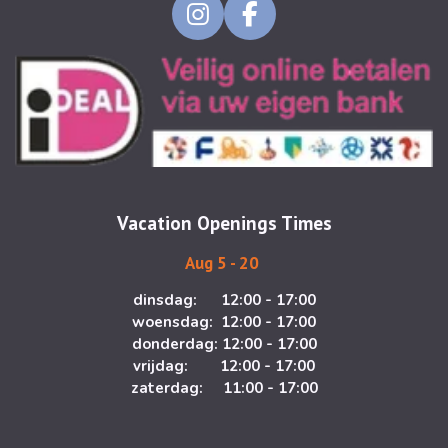
I
F
n
a
s
c
t
e
a
b
g
o
r
o
a
k
m
Vacation Openings Times
Aug 5 - 20
dinsdag: 12:00 - 17:00
woensdag: 12:00 - 17:00
donderdag: 12:00 - 17:00
vrijdag: 12:00 - 17:00
zaterdag: 11:00 - 17:00