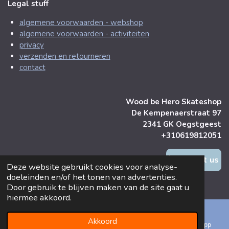
Legal stuff
algemene voorwaarden - webshop
algemene voorwaarden - activiteiten
privacy
verzenden en retourneren
contact
Wood be Hero Skateshop
De Kempenaerstraat 97
2341 GK Oegstgeest
+310619812051
contact us
Deze website gebruikt cookies voor analyse-
doeleinden en/of het tonen van advertenties.
© 2025 Wood be Hero Skateshop
Door gebruik te blijven maken van de site gaat u
hiermee akkoord.
Akkoord
E-mailadres
Kaart
Instagram
WhatsApp