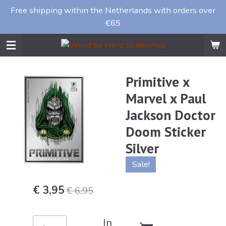
Free shipping within the Netherlands with orders over
Ga
€65
direct
naar
de
hoofdinhoud
Primitive x
Marvel x Paul
Jackson Doctor
Doom Sticker
Silver
Sale!
€ 3,95
€ 6,95
In