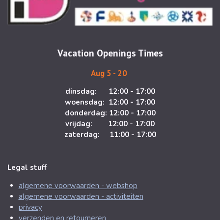
a
b
g
o
r
o
a
k
m
Vacation Openings Times
Aug 5 - 20
dinsdag: 12:00 - 17:00
woensdag: 12:00 - 17:00
donderdag: 12:00 - 17:00
vrijdag: 12:00 - 17:00
zaterdag: 11:00 - 17:00
Legal stuff
algemene voorwaarden - webshop
algemene voorwaarden - activiteiten
privacy
verzenden en retourneren