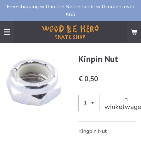
Free shipping within the Netherlands with orders over
Ga
€65
direct
naar
de
hoofdinhoud
Kinpin Nut
€ 0,50
In
winkelwag
Kingpin Nut