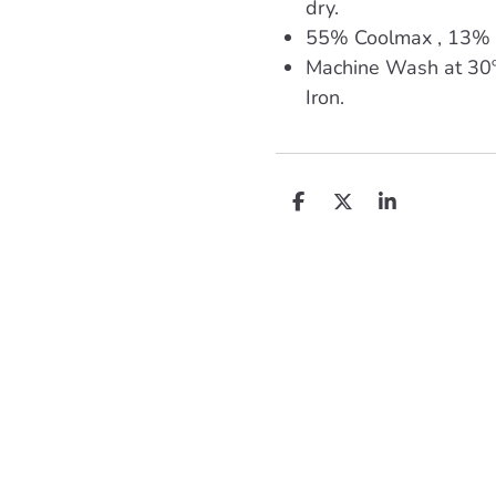
dry.
55% Coolmax , 13% 
Machine Wash at 30º
Iron.
D
D
S
e
e
h
l
e
a
e
l
r
n
e