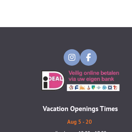
I
F
n
a
s
c
t
e
a
b
g
o
Vacation Openings Times
r
o
a
k
Aug 5 - 20
m