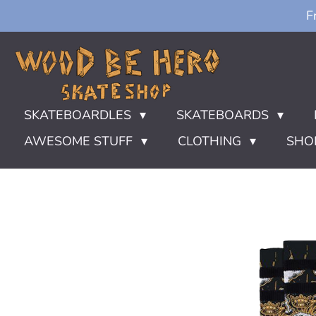
F
Ga
direct
naar
de
hoofdinhoud
SKATEBOARDLES
SKATEBOARDS
AWESOME STUFF
CLOTHING
SHO