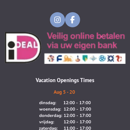
I
F
n
a
s
c
t
e
a
b
g
o
r
o
a
k
m
Vacation Openings Times
Aug 5 - 20
dinsdag: 12:00 - 17:00
woensdag: 12:00 - 17:00
donderdag: 12:00 - 17:00
vrijdag: 12:00 - 17:00
zaterdag: 11:00 - 17:00