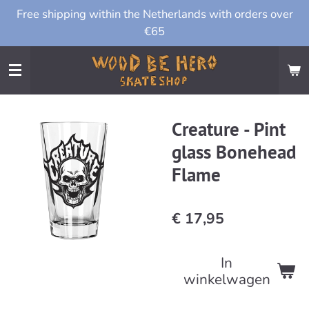
Free shipping within the Netherlands with orders over
Ga
€65
direct
naar
de
hoofdinhoud
Creature - Pint
glass Bonehead
Flame
€ 17,95
In
winkelwagen