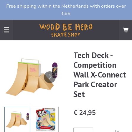
Free shipping within the Netherlands with orders over
Ga
€65
direct
naar
de
hoofdinhoud
Tech Deck -
Competition
Wall X-Connect
Park Creator
Set
€ 24,95
In