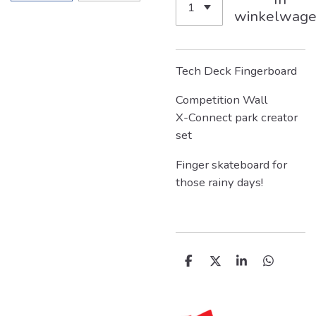
winkelwag
Tech Deck Fingerboard
Competition Wall
X-Connect park creator
set
Finger skateboard for
those rainy days!
D
D
S
D
e
e
h
e
l
e
a
l
e
l
r
e
n
e
n